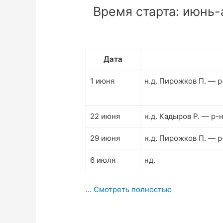
Время старта: июнь-а
Дата
1 июня
н.д. Пирожков П. — р
22 июня
н.д. Кадыров Р. — р-
29 июня
н.д. Пирожков П. — р
6 июля
нд.
…
Смотреть полностью