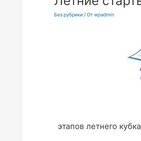
Летние старт
Без рубрики
/ От
wpadmin
этапов летнего кубк